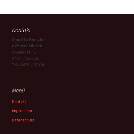
Kontakt
Annette Kienzler
Heilpraktikerin
Frohnhofen 2
87452 Altusried
Tel.: 08370 / 97434
Menü
Kontakt
Impressum
Datenschutz