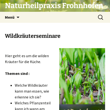
Zum
Naturheilpraxis Frohnhofen
Inhalt
springen
Suche
Menü
nach:
Wildkräuterseminare
Hier geht es um die wilden
Kräuter für die Küche.
Themen sind :
Welche Wildkräuter
kann man essen, wie
erkenne ich sie?
Welches Pflanzenteil
kann ich wann am