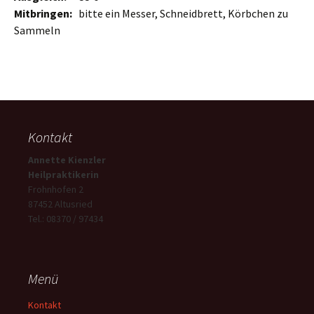
Mitbringen:
bitte ein Messer, Schneidbrett, Körbchen zu
Sammeln
Kontakt
Annette Kienzler
Heilpraktikerin
Frohnhofen 2
87452 Altusried
Tel.: 08370 / 97434
Menü
Kontakt